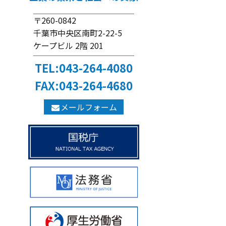
〒260-0842
千葉市中央区南町2-22-5
ケープビル 2階 201
TEL:043-264-4080
FAX:043-264-4680
メールフォーム