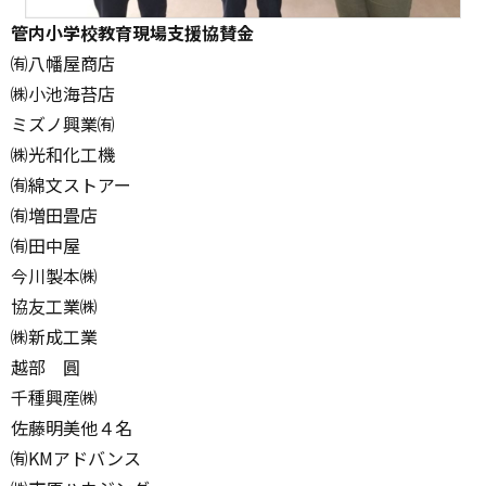
管内小学校教育現場支援協賛金
㈲八幡屋商店
㈱小池海苔店
ミズノ興業㈲
㈱光和化工機
㈲綿文ストアー
㈲増田畳店
㈲田中屋
今川製本㈱
協友工業㈱
㈱新成工業
越部 圓
千種興産㈱
佐藤明美他４名
㈲KMアドバンス