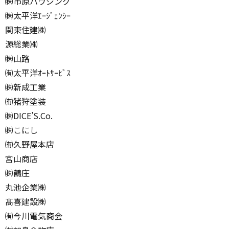
㈱市原ハウジング
㈱太平洋ｴｰｼﾞｪﾝｼｰ
関東住建㈱
源総業㈱
㈱山路
㈲太平洋ｵｰﾄｻｰﾋﾞｽ
㈱新成工業
㈲猪狩塗装
㈱DICE’S.Co.
㈱こにし
㈲久野屋本店
宮山商店
㈱鶴庄
丸池企業㈱
髙喜建設㈱
㈲今川電気商会