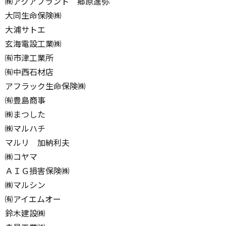
㈱アクアプラント 郷原進弥
大同生命保険㈱
大浦サトエ
玄海電設工業㈱
㈲市津工業所
㈲中西石材店
アフラック生命保険㈱
㈲豊島商事
㈱まつした
㈱マルハチ
マルリ 加納利夫
㈱コヤマ
ＡＩＧ損害保険㈱
㈱マルシン
㈲アイエムオー
鈴木建設㈱