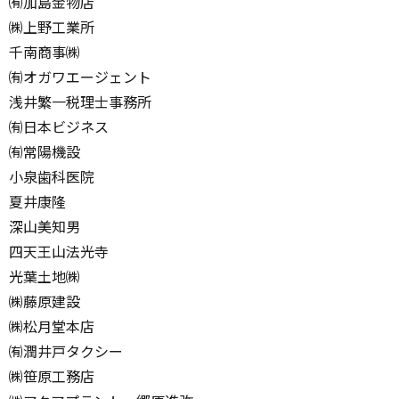
㈲加島金物店
㈱上野工業所
千南商事㈱
㈲オガワエージェント
浅井繁一税理士事務所
㈲日本ビジネス
㈲常陽機設
小泉歯科医院
夏井康隆
深山美知男
四天王山法光寺
光葉土地㈱
㈱藤原建設
㈱松月堂本店
㈲潤井戸タクシー
㈱笹原工務店