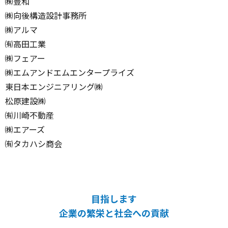
㈱豊和
㈱向後構造設計事務所
㈱アルマ
㈲高田工業
㈱フェアー
㈱エムアンドエムエンタープライズ
東日本エンジニアリング㈱
松原建設㈱
㈲川崎不動産
㈱エアーズ
㈲タカハシ商会
目指します
企業の繁栄と社会への貢献