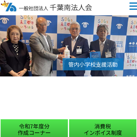
分
消費税
国税庁
ナー
インボイス制度
チャットボ