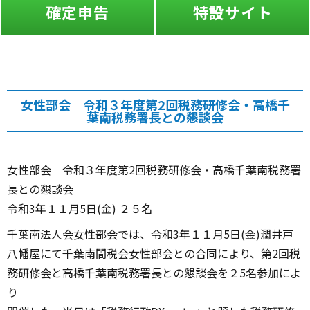
告
特設サイト
ふたば
女性部会 令和３年度第2回税務研修会・高橋千
葉南税務署長との懇談会
女性部会 令和３年度第2回税務研修会・高橋千葉南税務署
長との懇談会
令和3年１１月5日(金) ２５名
千葉南法人会女性部会では、令和3年１１月5日(金)潤井戸
八幡屋にて千葉南間税会女性部会との合同により、第2回税
務研修会と高橋千葉南税務署長との懇談会を２5名参加によ
り