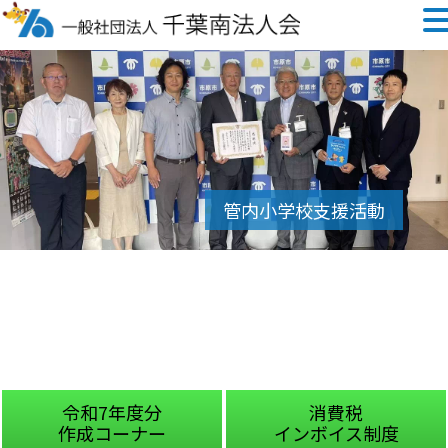
分
消費税
国税庁
ー
インボイス制度
チャットボッ