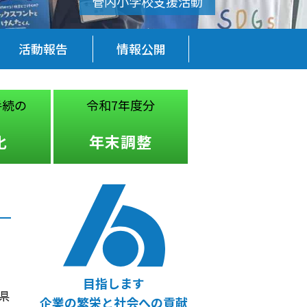
活動報告
情報公開
手続の
令和7年度分
税務・経営
法律
化
年末調整
無料相談
目指します
県
企業の繁栄と社会への貢献