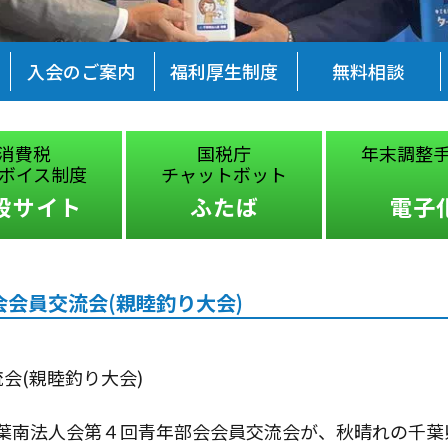
入会のご案内
福利厚生制度
無料相談
消費税
国税庁
年末調整
ボイス制度
チャットボット
設サイト
ふたば
電子
会会員交流会(親睦釣り大会)
会(親睦釣り大会)
葉南法人会第４回青年部会会員交流会が、秋晴れの千葉