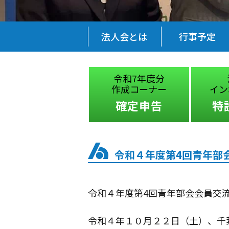
法人会とは
行事予定
税に関する
令和7年度分
絵はがきコンクール
作成コーナー
イン
受賞作品
確定申告
特
令和４年度第4回青年部
令和４年度第4回青年部会会員交流
令和４年１０月２２日（土）、千