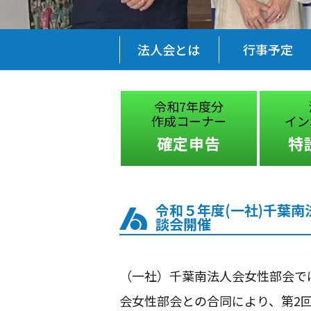
法人会とは
行事予定
に関する
令和7年度分
消費税
きコンクール
作成コーナー
インボイス
賞作品
確定申告
特設サ
令和５年度(一社)千葉
談会開催
（一社）千葉南法人会女性部会で
会女性部会との合同により、第2