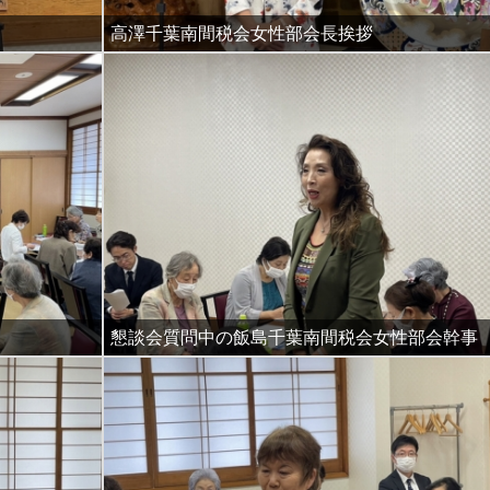
高澤千葉南間税会女性部会長挨拶
懇談会質問中の飯島千葉南間税会女性部会幹事