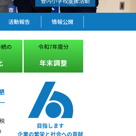
活動報告
情報公開
令和7年度分
税務・経営
法律
年末調整
無料相談
懇
税
目指します
参
企業の繁栄と社会への貢献