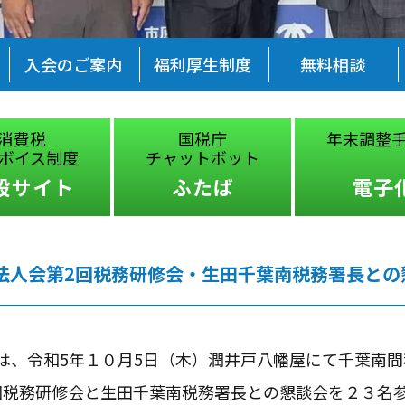
入会のご案内
福利厚生制度
無料相談
国税庁
年末調整手続の
制度
チャットボット
イト
ふたば
電子化
南法人会第2回税務研修会・生田千葉南税務署長との
は、令和5年１０月5日（木）潤井戸八幡屋にて千葉南間
回税務研修会と生田千葉南税務署長との懇談会を２３名