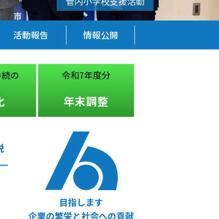
活動報告
情報公開
手続の
令和7年度分
税務・経営
法律
化
年末調整
無料相談
税
目指します
企業の繁栄と社会への貢献