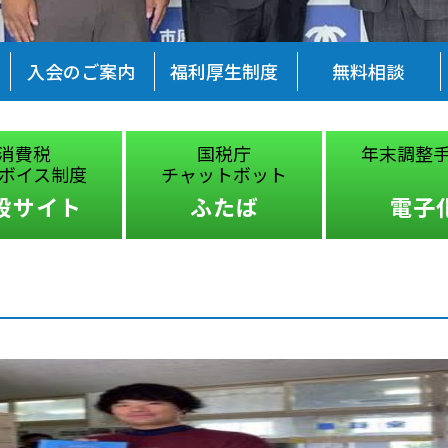
入会のご案内
福利厚生制度
無料相談
消費税
国税庁
年末調整
ボイス制度
チャットボット
設サイト
ふたば
電子