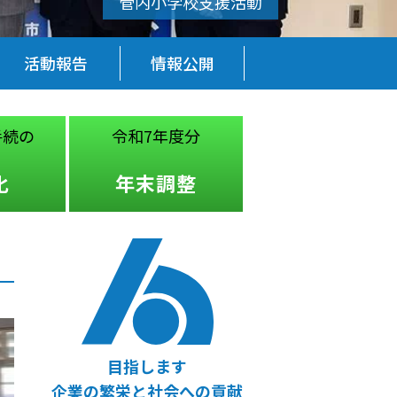
活動報告
情報公開
手続の
令和7年度分
税務・経営
法律
化
年末調整
無料相談
目指します
企業の繁栄と社会への貢献