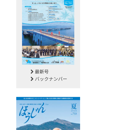
最新号
バックナンバー