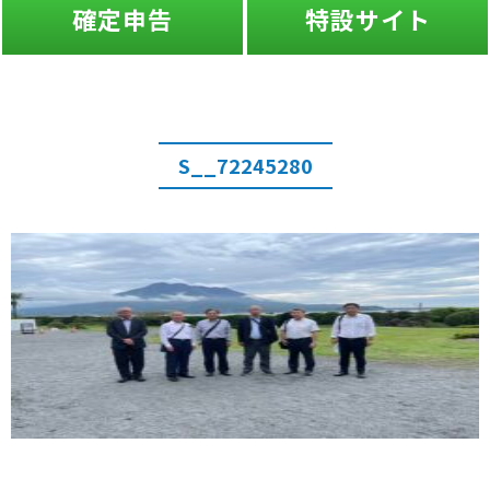
確定申告
特設サイト
S__72245280