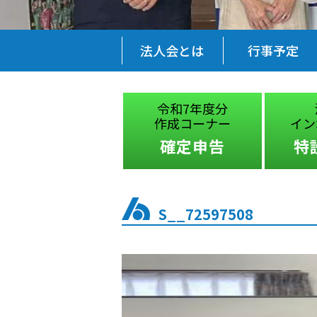
法人会とは
行事予定
税に関する
令和7年度分
絵はがきコンクール
作成コーナー
イン
受賞作品
確定申告
特
S__72597508