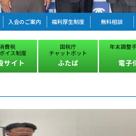
入会のご案内
福利厚生制度
無料相談
消費税
国税庁
年末調整
ボイス制度
チャットボット
設サイト
ふたば
電子