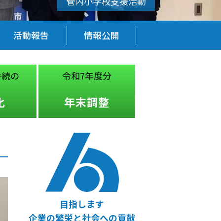
活動報告
情報公開
手続の
令和7年度分
税務・経営
法律
化
年末調整
無料相談
目指します
企業の繁栄と社会への貢献