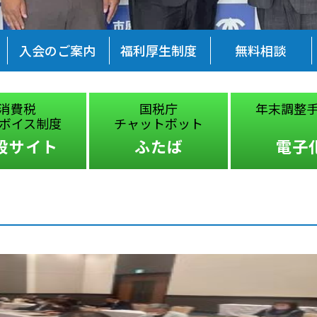
入会のご案内
福利厚生制度
無料相談
消費税
国税庁
年末調整
ボイス制度
チャットボット
設サイト
ふたば
電子