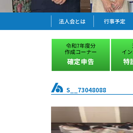
法人会とは
行事予定
税に関する
令和7年度分
絵はがきコンクール
作成コーナー
イン
受賞作品
確定申告
特
S__73048088