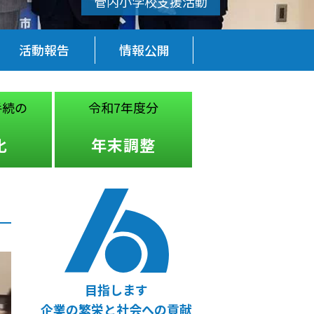
活動報告
情報公開
手続の
令和7年度分
税務・経営
法律
化
年末調整
無料相談
目指します
企業の繁栄と社会への貢献