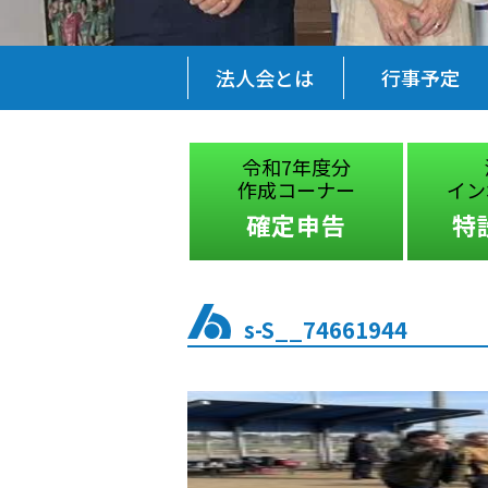
法人会とは
行事予定
税に関する
令和7年度分
絵はがきコンクール
作成コーナー
イン
受賞作品
確定申告
特
s-S__74661944