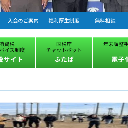
入会のご案内
福利厚生制度
無料相談
消費税
国税庁
年末調整手
ボイス制度
チャットボット
設サイト
ふたば
電子