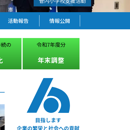
活動報告
情報公開
続の
令和7年度分
税務・経営
法律
化
年末調整
無料相談
目指します
企業の繁栄と社会への貢献