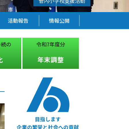
活動報告
情報公開
手続の
令和7年度分
税務・経営
法律
化
年末調整
無料相談
目指します
企業の繁栄と社会への貢献