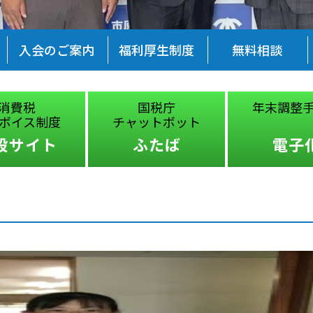
入会のご案内
福利厚生制度
無料相談
消費税
国税庁
年末調整
ボイス制度
チャットボット
設サイト
ふたば
電子