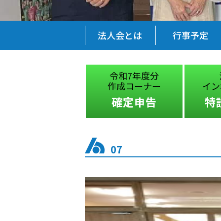
法人会とは
行事予定
税に関する
令和7年度分
絵はがきコンクール
作成コーナー
イン
受賞作品
確定申告
特
07