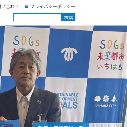
問い合わせ
プライバシーポリシー
検索