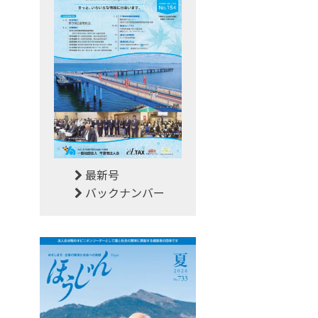
最新号
バックナンバー