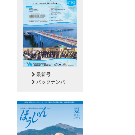
最新号
バックナンバー