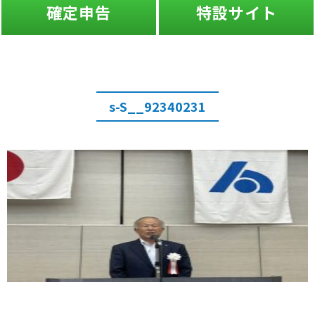
定申告
特設サイト
s-S__92340231