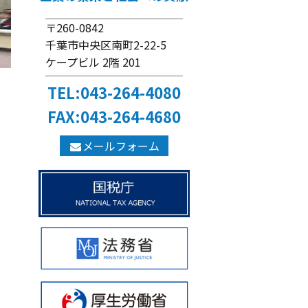
〒260-0842
千葉市中央区南町2-22-5
ケープビル 2階 201
TEL:043-264-4080
FAX:043-264-4680
メールフォーム