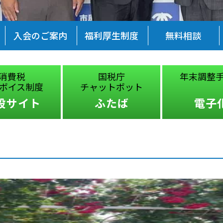
入会のご案内
福利厚生制度
無料相談
消費税
国税庁
年末調整
ボイス制度
チャットボット
設サイト
ふたば
電子