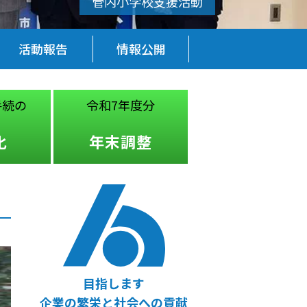
活動報告
情報公開
手続の
令和7年度分
税務・経営
法律
化
年末調整
無料相談
目指します
企業の繁栄と社会への貢献