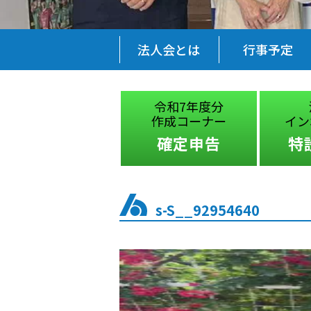
法人会とは
行事予定
税に関する
令和7年度分
絵はがきコンクール
作成コーナー
イン
受賞作品
確定申告
特
s-S__92954640