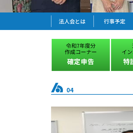
法人会とは
行事予定
税に関する
令和7年度分
絵はがきコンクール
作成コーナー
イン
受賞作品
確定申告
特
04