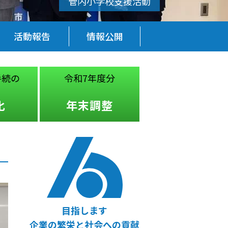
活動報告
情報公開
手続の
令和7年度分
税務・経営
法律
化
年末調整
無料相談
目指します
企業の繁栄と社会への貢献