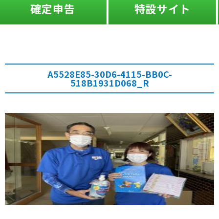
告
特設サイト
ふたば
A5528E85-30D6-4115-BB0C-
518B1931D068_R