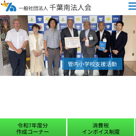
分
消費税
国税庁
ー
インボイス制度
チャットボ