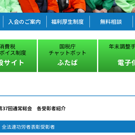
入会のご案内
福利厚生制度
無料相談
消費税
国税庁
年末調整
ボイス制度
チャットボット
設サイト
ふたば
電子
第37回通常総会 各受彰者紹介
全法連功労者表彰受彰者