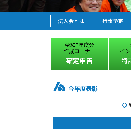
法人会とは
行事予定
税に関する
令和7年度分
絵はがきコンクール
作成コーナー
イン
受賞作品
確定申告
特
今年度表彰