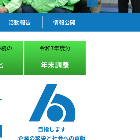
活動報告
情報公開
手続の
令和7年度分
税務・経営
法律
化
年末調整
無料相談
目指します
企業の繁栄と社会への貢献