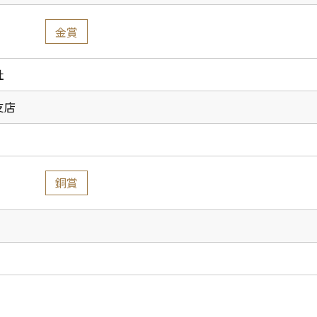
金賞
社
支店
銅賞