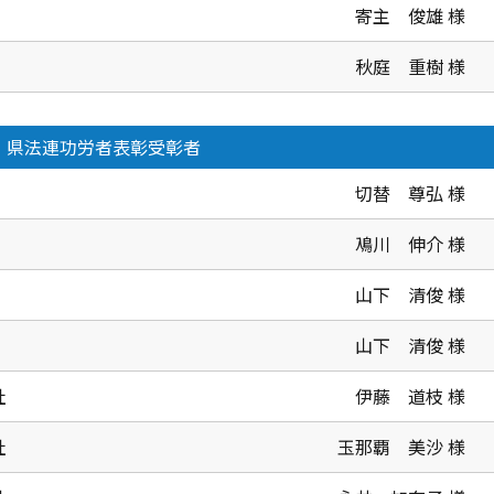
寄主 俊雄 様
秋庭 重樹 様
県法連功労者表彰受彰者
切替 尊弘 様
鳰川 伸介 様
山下 清俊 様
山下 清俊 様
社
伊藤 道枝 様
社
玉那覇 美沙 様