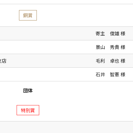
銅賞
寄主 俊雄 様
景山 秀貴 様
支店
毛利 卓也 様
石井 智憲 様
団体
特別賞