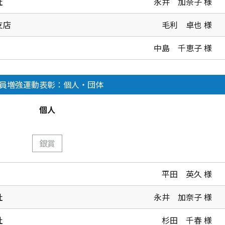
社
永井 加奈子 様
支店
毛利 卓也 様
中島 千恵子 様
員増強運動表彰：個人・団体
個人
銀賞
平田 英久 様
社
永井 加奈子 様
社
杉田 千春 様