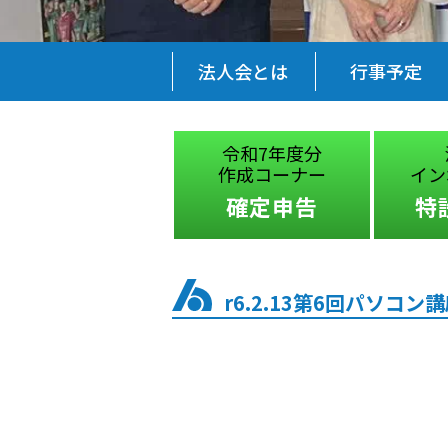
法人会とは
行事予定
税に関する
令和7年度分
絵はがきコンクール
作成コーナー
イン
受賞作品
確定申告
特
r6.2.13第6回パソコン