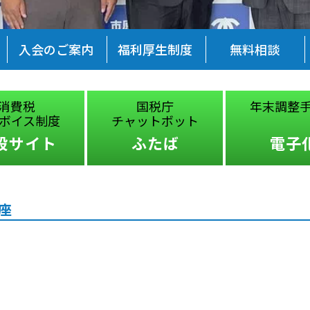
入会のご案内
福利厚生制度
無料相談
消費税
国税庁
年末調整
ボイス制度
チャットボット
設サイト
ふたば
電子
講座