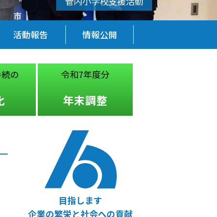
活動報告
情報公開
手続の
令和7年度分
税務・経営
法律
化
年末調整
無料相談
目指します
企業の繁栄と社会への貢献