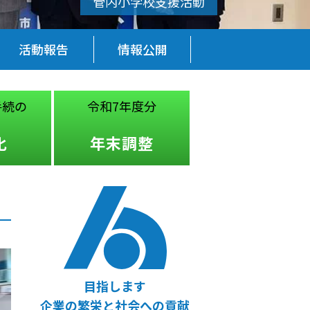
活動報告
情報公開
手続の
令和7年度分
税務・経営
法律
化
年末調整
無料相談
目指します
企業の繁栄と社会への貢献