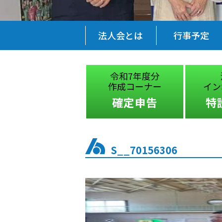
法人会とは
行事予定
税に関する
令和7年度分
絵はがきコンクール
作成コーナー
イン
受賞作品
確定申告
特
S__70156306