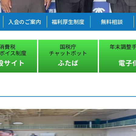
入会のご案内
福利厚生制度
無料相談
消費税
国税庁
年末調整
ボイス制度
チャットボット
設サイト
ふたば
電子